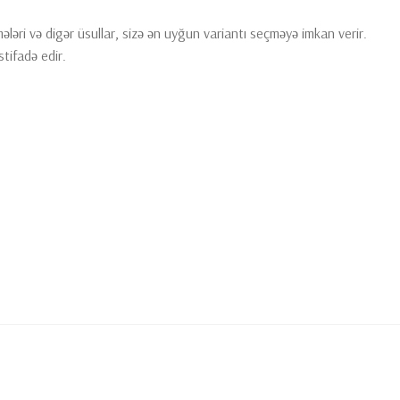
mələri və digər üsullar, sizə ən uyğun variantı seçməyə imkan verir.
tifadə edir.