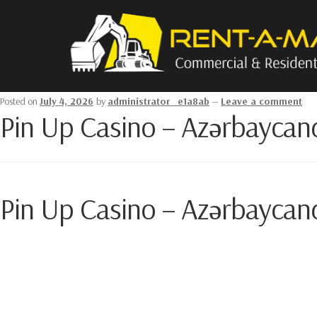
Posted on
July 4, 2026
by
administrator_e1a8ab
—
Leave a comment
Pin Up Casino – Azərbaycand
Pin Up Casino – Azərbaycand