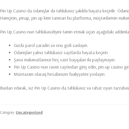
Pin Up Casino-da ödənişlər də təhlükəsiz şəkildə həyata keçirilir. Ödəniş
Həmçinin, pinap, pin up kimi tanınan bu platforma, müştərilərinin məlum
Pin Up Casino-nun təhlükəsizliyini təmin etmək üçün aşağıdakı addımlar
Güclü parol yaradın və onu gizli saxlayın.
Ödənişləri yalnız təhlükəsiz saytlarda həyata keçirin.
Şəxsi məlumatlarınızı heç vaxt başqaları ilə paylaşmayın.
Pin Up Casino-nun rəsmi saytından giriş edin, pin-up casino giriş
Müntəzəm olaraq hesabınızın fəaliyyətini yoxlayın.
Bunları edərək, siz Pin Up Casino-da təhlükəsiz və rahat oyun təcrübəsi 
Category:
Uncategorized