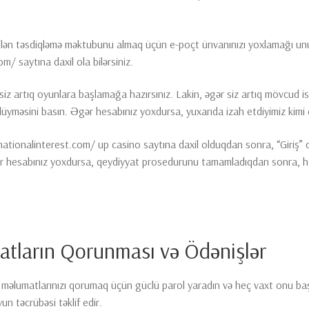
lən təsdiqləmə məktubunu almaq üçün e-poçt ünvanınızı yoxlamağı unut
/ saytına daxil ola bilərsiniz.
z artıq oyunlara başlamağa hazırsınız. Lakin, əgər siz artıq mövcud is
düyməsini basın. Əgər hesabınız yoxdursa, yuxarıda izah etdiyimiz kimi
onalinterest.com/ up casino saytına daxil olduqdan sonra, “Giriş” dü
gər hesabınız yoxdursa, qeydiyyat prosedurunu tamamladıqdan sonra, h
matların Qorunması və Ödənişlər
i məlumatlarınızı qorumaq üçün güclü parol yaradın və heç vaxt onu baş
yun təcrübəsi təklif edir.