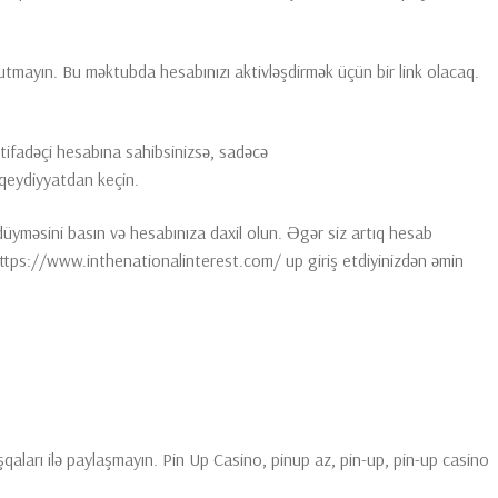
mayın. Bu məktubda hesabınızı aktivləşdirmək üçün bir link olacaq.
tifadəçi hesabına sahibsinizsə, sadəcə
 qeydiyyatdan keçin.
yməsini basın və hesabınıza daxil olun. Əgər siz artıq hesab
ttps://www.inthenationalinterest.com/ up giriş etdiyinizdən əmin
qaları ilə paylaşmayın. Pin Up Casino, pinup az, pin-up, pin-up casino