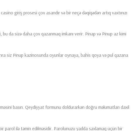
casino giriş prosesi çox asandır və bir neçə dəqiqədən artıq vaxtınızı
ki, bu da sizə daha çox qazanmaq imkanı verir. Pinap və Pinup az kimi
sonra siz Pinup kazinosunda oyunlar oynaya, bahis qoya və pul qazana
məsini basın. Qeydiyyat formunu doldurarkən doğru məlumatları daxil
ir parol ilə təmin edilməsidir. Parolunuzu yadda saxlamaq üçün bir