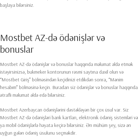
başlaya bilərsiniz.
Mostbet AZ-də ödənişlər və
bonuslar
Mostbet AZ-də ödənişlər və bonuslar haqqında məlumat əldə etmək
istəyirsinizsə, bukmeker kontorunun rəsmi saytına daxil olun və
“Mostbet Giriş” bölməsindən keçidinizi etdikdən sonra, “Mənim
hesabım” bölməsinə keçin. Buradan siz ödənişlər və bonuslar haqqında
ətraflı məlumat əldə edə bilərsiniz.
Mostbet Azerbaycan ödənişlərini dəstəkləyən bir çox üsul var. Siz
Mostbet AZ-də ödənişləri bank kartları, elektronik ödəniş sistemləri və
ya mobil ödənişlərlə həyata keçirə bilərsiniz. Ən mühüm şey, sizə ən
uyğun gələn ödəniş üsulunu seçməkdir.