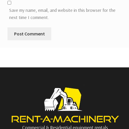
Save my name, email, and website in this browser for the
next time I comment.