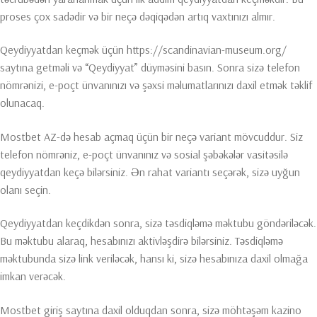
proses çox sadədir və bir neçə dəqiqədən artıq vaxtınızı almır.
Qeydiyyatdan keçmək üçün https://scandinavian-museum.org/
saytına getməli və “Qeydiyyat” düyməsini basın. Sonra sizə telefon
nömrənizi, e-poçt ünvanınızı və şəxsi məlumatlarınızı daxil etmək təklif
olunacaq.
Mostbet AZ-də hesab açmaq üçün bir neçə variant mövcuddur. Siz
telefon nömrəniz, e-poçt ünvanınız və sosial şəbəkələr vasitəsilə
qeydiyyatdan keçə bilərsiniz. Ən rahat variantı seçərək, sizə uyğun
olanı seçin.
Qeydiyyatdan keçdikdən sonra, sizə təsdiqləmə məktubu göndəriləcək.
Bu məktubu alaraq, hesabınızı aktivləşdirə bilərsiniz. Təsdiqləmə
məktubunda sizə link veriləcək, hansı ki, sizə hesabınıza daxil olmağa
imkan verəcək.
Mostbet giriş saytına daxil olduqdan sonra, sizə möhtəşəm kazino