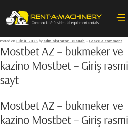
Posted on
July 4, 2026
by
administrator_e1a8ab
—
Leave a comment
Mostbet AZ – bukmeker ve
kazino Mostbet – Giriş rəsmi
sayt
Mostbet AZ – bukmeker ve
kazino Mostbet – Giriş rəsmi