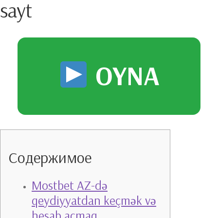
sayt
OYNA
Содержимое
Mostbet AZ-də
qeydiyyatdan keçmək və
hesab açmaq