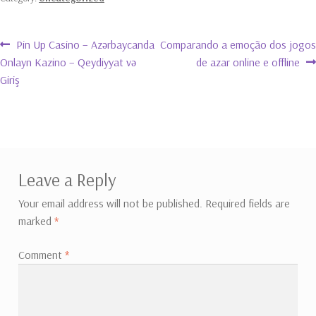
Post
Previous
Next
Pin Up Casino – Azərbaycanda
Comparando a emoção dos jogos
post:
post:
Onlayn Kazino – Qeydiyyat və
de azar online e offline
navigation
Giriş
Leave a Reply
Your email address will not be published.
Required fields are
marked
*
Comment
*