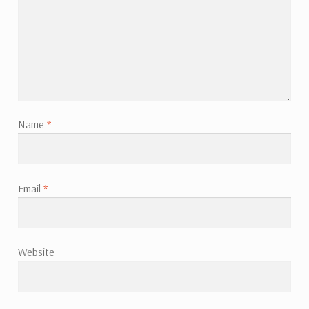
Name
*
Email
*
Website