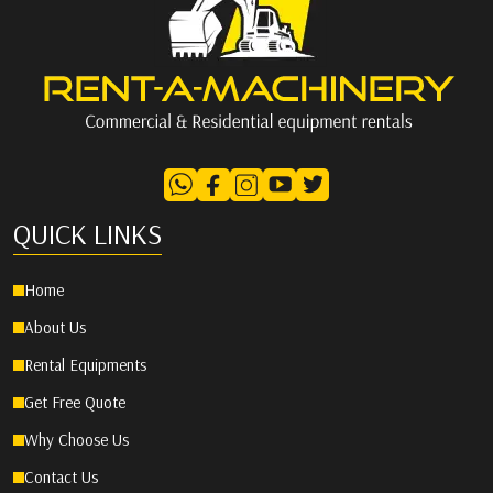
QUICK LINKS
Home
About Us
Rental Equipments
Get Free Quote
Why Choose Us
Contact Us