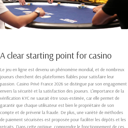
A clear starting point for casino
Le jeu en ligne est devenu un phénomène mondial, et de nombreux
joueurs cherchent des plateformes fiables pour satisfaire leur
passion. Casino Privé France 2026 se distingue par son engagement
envers la sécurité et la satisfaction des joueurs. L’importance de la
vérification KYC ne saurait être sous-estimée, car elle permet de
garantir que chaque utilisateur est bien le propriétaire de son
compte et de prévenir la fraude. De plus, une variété de méthodes
de paiement sécurisées est proposée pour faciliter les dépôts et les
retraits. Dans cette optique, comprendre le fonctionnement de ces