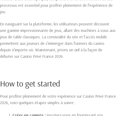
processus est essentiel pour profiter pleinement de l’expérience de
jeu.
En naviguant sur la plateforme, les utilisateurs peuvent découvrir
une gamme impressionnante de jeux, allant des machines à sous aux
jeux de table classiques. La convivialité du site et l’accès mobile
permettent aux joueurs de s’immerger dans l’univers du casino
depuis n’importe où. Maintenant, jetons un œil à la façon de
débuter sur Casino Privé France 2026.
How to get started
Pour profiter pleinement de votre expérience sur Casino Privé France
2026, voici quelques étapes simples à suivre :
Créer un compte :
Inscrivez-vous en fournissant vos