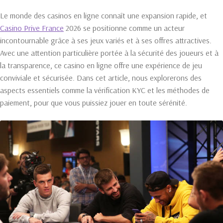
Le monde des casinos en ligne connaît une expansion rapide, et
Casino Prive France
2026 se positionne comme un acteur
incontournable grâce à ses jeux variés et à ses offres attractives.
Avec une attention particulière portée à la sécurité des joueurs et à
la transparence, ce casino en ligne offre une expérience de jeu
conviviale et sécurisée. Dans cet article, nous explorerons des
aspects essentiels comme la vérification KYC et les méthodes de
paiement, pour que vous puissiez jouer en toute sérénité.