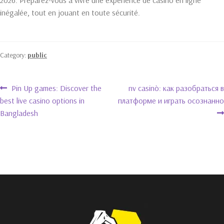
2026. Préparez-vous à vivre une expérience de casino en ligne
inégalée, tout en jouant en toute sécurité.
Category:
public
Post
Previous
Next
Pin Up games: Discover the
nv casinò: как разобраться в
post:
post:
best live casino options in
платформе и играть осознанно
navigation
Bangladesh