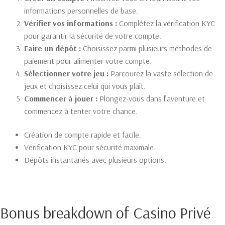
informations personnelles de base.
Vérifier vos informations :
Complétez la vérification KYC
pour garantir la sécurité de votre compte.
Faire un dépôt :
Choisissez parmi plusieurs méthodes de
paiement pour alimenter votre compte.
Sélectionner votre jeu :
Parcourez la vaste sélection de
jeux et choisissez celui qui vous plaît.
Commencer à jouer :
Plongez-vous dans l’aventure et
commencez à tenter votre chance.
Création de compte rapide et facile.
Vérification KYC pour sécurité maximale.
Dépôts instantanés avec plusieurs options.
Bonus breakdown of Casino Privé