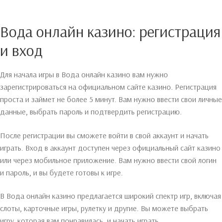
Вода онлайн казино: регистрация
и вход
Для начала игры в Вода онлайн казино вам нужно
зарегистрироваться на официальном сайте казино. Регистрация
проста и займет не более 5 минут. Вам нужно ввести свои личные
данные, выбрать пароль и подтвердить регистрацию.
После регистрации вы сможете войти в свой аккаунт и начать
играть. Вход в аккаунт доступен через официальный сайт казино
или через мобильное приложение. Вам нужно ввести свой логин
и пароль, и вы будете готовы к игре.
В Вода онлайн казино предлагается широкий спектр игр, включая
слоты, карточные игры, рулетку и другие. Вы можете выбрать
игру, которая вам понравилась, и начать играть.