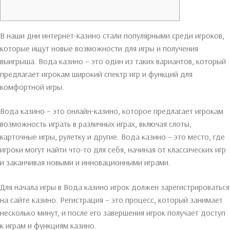
В наши дни интернет-казино стали популярными среди игроков,
которые ищут новые возможности для игры и получения
выигрыша. Вода казино – это один из таких вариантов, который
предлагает игрокам широкий спектр игр и функций для
комфортной игры.
Вода казино – это онлайн-казино, которое предлагает игрокам
возможность играть в различных играх, включая слоты,
карточные игры, рулетку и другие. Вода казино – это место, где
игроки могут найти что-то для себя, начиная от классических игр
и заканчивая новыми и инновационными играми.
Для начала игры в Вода казино игрок должен зарегистрироваться
на сайте казино. Регистрация – это процесс, который занимает
несколько минут, и после его завершения игрок получает доступ
к играм и функциям казино.