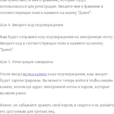
использоваться для регистрации. Введите имя и фамилию в
соответствующие поля и нажмите на кнопку “Далее”.
Шаг 4: Введите код подтверждения
Вам будет отправлен код подтверждения на электронную почту.
Введите код в соответствующее поле и нажмите на кнопку
“Далее”.
Шаг 5: Регистрация завершена
После ввода
водка казино
кода подтверждения, ваш аккаунт
будет зарегистрирован. Вы можете теперь войти в Vodka онлайн
казино, используя адрес электронной почты и пароль, которые
вы ввели ранее.
Важно: не забывайте хранить свой пароль в секрете и не делайте
его доступным для третьих лиц.