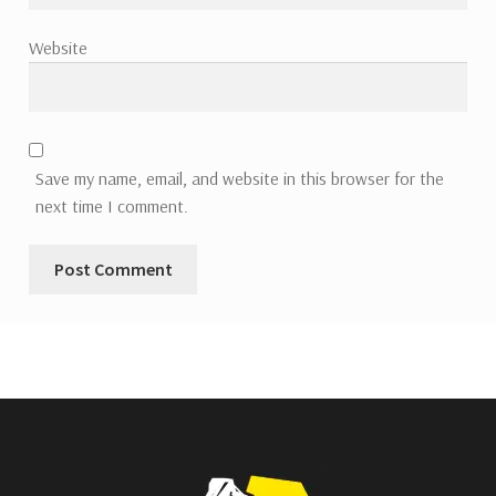
Website
Save my name, email, and website in this browser for the
next time I comment.