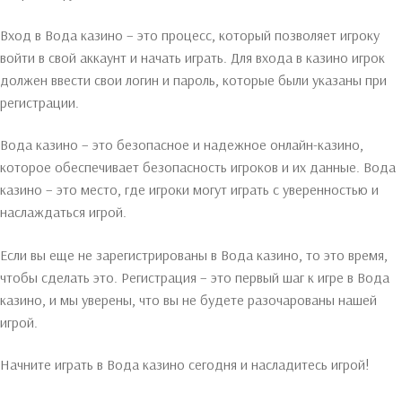
Вход в Вода казино – это процесс, который позволяет игроку
войти в свой аккаунт и начать играть. Для входа в казино игрок
должен ввести свои логин и пароль, которые были указаны при
регистрации.
Вода казино – это безопасное и надежное онлайн-казино,
которое обеспечивает безопасность игроков и их данные. Вода
казино – это место, где игроки могут играть с уверенностью и
наслаждаться игрой.
Если вы еще не зарегистрированы в Вода казино, то это время,
чтобы сделать это. Регистрация – это первый шаг к игре в Вода
казино, и мы уверены, что вы не будете разочарованы нашей
игрой.
Начните играть в Вода казино сегодня и насладитесь игрой!