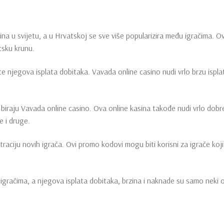
ina u svijetu, a u Hrvatskoj se sve više popularizira među igračima. Ov
atsku krunu.
e njegova isplata dobitaka. Vavada online casino nudi vrlo brzu isplat
biraju Vavada online casino. Ova online kasina takođe nudi vrlo dobre
e i druge.
raciju novih igrača. Ovi promo kodovi mogu biti korisni za igrače koji 
gračima, a njegova isplata dobitaka, brzina i naknade su samo neki od