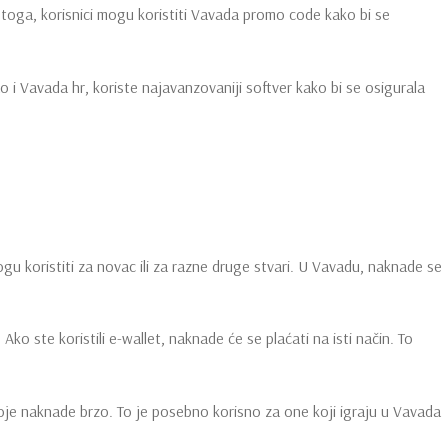
m toga, korisnici mogu koristiti Vavada promo code kako bi se
ao i Vavada hr, koriste najavanzovaniji softver kako bi se osigurala
u koristiti za novac ili za razne druge stvari. U Vavadu, naknade se
Ako ste koristili e-wallet, naknade će se plaćati na isti način. To
voje naknade brzo. To je posebno korisno za one koji igraju u Vavada