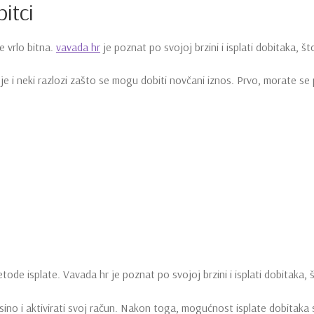
itci
e vrlo bitna.
vavada hr
je poznat po svojoj brzini i isplati dobitaka, š
je i neki razlozi zašto se mogu dobiti novčani iznos. Prvo, morate se p
tode isplate. Vavada hr je poznat po svojoj brzini i isplati dobitaka, 
casino i aktivirati svoj račun. Nakon toga, mogućnost isplate dobitak