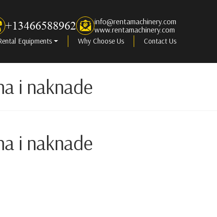
info@rentamachinery.com
+13466588962
www.rentamachinery.com
Rental Equipments
Why Choose Us
Contact Us
ina i naknade
ina i naknade