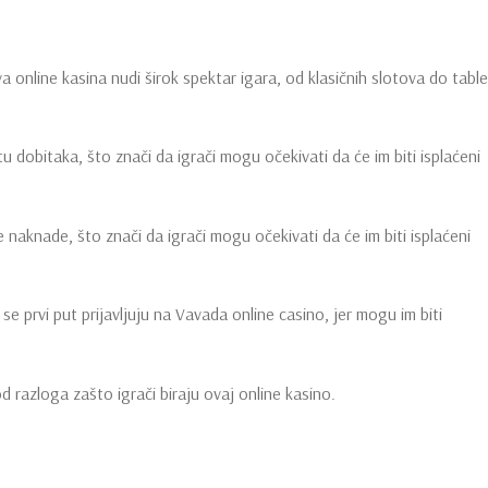
a online kasina nudi širok spektar igara, od klasičnih slotova do table
u dobitaka, što znači da igrači mogu očekivati da će im biti isplaćeni
 naknade, što znači da igrači mogu očekivati da će im biti isplaćeni
se prvi put prijavljuju na Vavada online casino, jer mogu im biti
 razloga zašto igrači biraju ovaj online kasino.