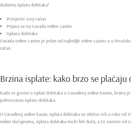
dodatnu isplatu dobitaka!
Provjerite svoj račun
Prijava se na Vavada online casino
Isplata dobitaka
Vavada online casino je jedan od najboljih online casino-a u Hrvatskoj,
račun.
Brzina isplate: kako brzo se plaćaju 
Kada se govori o isplati dobitaka u Vavadinoj online kasinu, brzina je 
jednostavnu isplatu dobitaka.
U Vavadinoj online kasini, isplata dobitaka se obično vrši u roku od 
nekim slučajevima, isplata dobitaka može biti duža, a to zavisno od ra