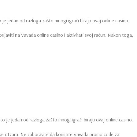
to je jedan od razloga zašto mnogi igrači biraju ovaj online casino.
rijaviti na Vavada online casino i aktivirati svoj račun. Nakon toga,
što je jedan od razloga zašto mnogi igrači biraju ovaj online casino.
a se otvara. Ne zaboravite da koristite Vavada promo code za