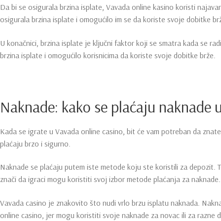
Da bi se osigurala brzina isplate, Vavada online kasino koristi najav
osigurala brzina isplate i omogućilo im se da koriste svoje dobitke br
U konačnici, brzina isplate je ključni faktor koji se smatra kada se ra
brzina isplate i omogućilo korisnicima da koriste svoje dobitke brže.
Naknade: kako se plaćaju naknade 
Kada se igrate u Vavada online casino, bit će vam potreban da znate 
plaćaju brzo i sigurno.
Naknade se plaćaju putem iste metode koju ste koristili za depozit. To z
znači da igraci mogu koristiti svoj izbor metode plaćanja za naknade.
Vavada casino je znakovito što nudi vrlo brzu isplatu naknada. Nakna
online casino, jer mogu koristiti svoje naknade za novac ili za razne d