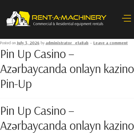
Posted on
July 3, 2026
by
administrator_e1a8ab
—
Leave a comment
Pin Up Casino –
Azərbaycanda onlayn kazino
Pin-Up
Pin Up Casino –
Azərbaycanda onlayn kazino