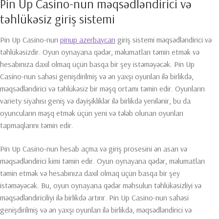
Pin Up Casino-nun məqsədləndirici və
təhlükəsiz giriş sistemi
Pin Up Casino-nun
pinup azerbaycan
giriş sistemi məqsədləndirici və
təhlükəsizdir. Oyun oynayana qədər, məlumatları təmin etmək və
hesabınıza daxil olmaq üçün basqa bir şey istəməyəcək. Pin Up
Casino-nun sahəsi genişdirilmiş və ən yaxşı oyunları ilə birlikdə,
məqsədləndirici və təhlükəsiz bir məşq ortamı təmin edir. Oyunların
variety siyahısı geniş və dəyişikliklər ilə birlikdə yenilənir, bu da
oyuncuların məşq etmək üçün yeni və tələb olunan oyunları
tapmaqlarını təmin edir.
Pin Up Casino-nun hesab açma və giriş prosesini ən asan və
məqsədləndirici kimi təmin edir. Oyun oynayana qədər, məlumatları
təmin etmək və hesabınıza daxil olmaq üçün basqa bir şey
istəməyəcək. Bu, oyun oynayana qədər məhsulun təhlükəsizliyi və
məqsədləndiriciliyi ilə birlikdə artırır. Pin Up Casino-nun sahəsi
genişdirilmiş və ən yaxşı oyunları ilə birlikdə, məqsədləndirici və