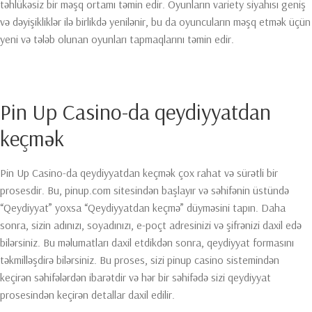
təhlükəsiz bir məşq ortamı təmin edir. Oyunların variety siyahısı geniş
və dəyişikliklər ilə birlikdə yenilənir, bu da oyuncuların məşq etmək üçün
yeni və tələb olunan oyunları tapmaqlarını təmin edir.
Pin Up Casino-da qeydiyyatdan
keçmək
Pin Up Casino-da qeydiyyatdan keçmək çox rahat və sürətli bir
prosesdir. Bu, pinup.com sitesindən başlayır və səhifənin üstündə
“Qeydiyyat” yoxsa “Qeydiyyatdan keçmə” düyməsini tapın. Daha
sonra, sizin adınızı, soyadınızı, e-poçt adresinizi və şifrənizi daxil edə
bilərsiniz. Bu məlumatları daxil etdikdən sonra, qeydiyyat formasını
təkmilləşdirə bilərsiniz. Bu proses, sizi pinup casino sistemindən
keçirən səhifələrdən ibarətdir və hər bir səhifədə sizi qeydiyyat
prosesindən keçirən detallar daxil edilir.