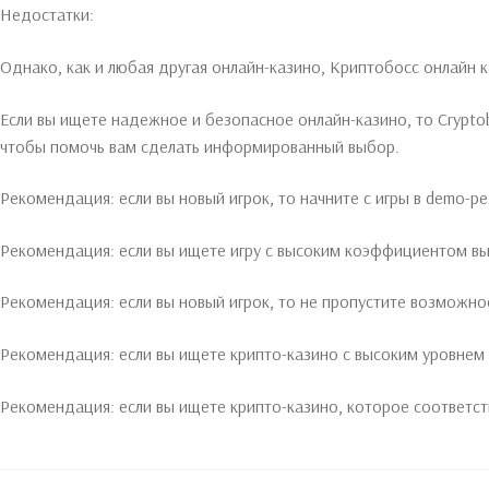
Недостатки:
Однако, как и любая другая онлайн-казино, Криптобосс онлайн к
Если вы ищете надежное и безопасное онлайн-казино, то Crypt
чтобы помочь вам сделать информированный выбор.
Рекомендация: если вы новый игрок, то начните с игры в demo-ре
Рекомендация: если вы ищете игру с высоким коэффициентом вы
Рекомендация: если вы новый игрок, то не пропустите возможно
Рекомендация: если вы ищете крипто-казино с высоким уровнем б
Рекомендация: если вы ищете крипто-казино, которое соответств