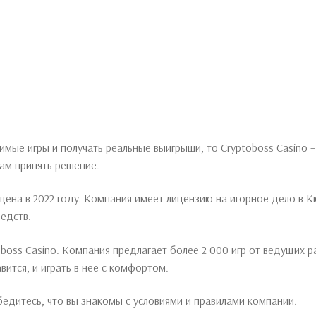
имые игры и получать реальные выигрыши, то Cryptoboss Casino
ам принять решение.
ущена в 2022 году. Компания имеет лицензию на игорное дело в 
редств.
oss Casino. Компания предлагает более 2 000 игр от ведущих ра
авится, и играть в нее с комфортом.
бедитесь, что вы знакомы с условиями и правилами компании.