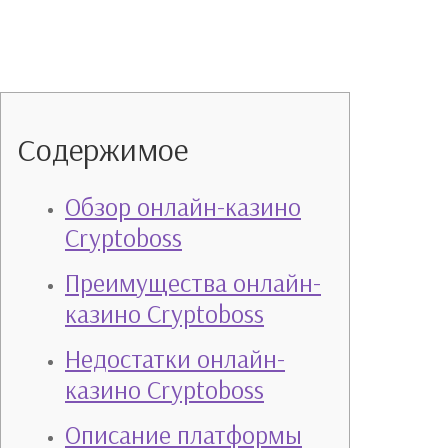
Содержимое
Обзор онлайн-казино
Cryptoboss
Преимущества онлайн-
казино Cryptoboss
Недостатки онлайн-
казино Cryptoboss
Описание платформы