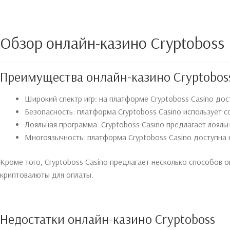
Обзор онлайн-казино Cryptoboss
Преимущества онлайн-казино Cryptobos
Широкий спектр игр: на платформе Cryptoboss Casino дост
Безопасность: платформа Cryptoboss Casino использует 
Лояльная программа: Cryptoboss Casino предлагает лояльн
Многоязычность: платформа Cryptoboss Casino доступна н
Кроме того, Cryptoboss Casino предлагает несколько способов 
криптовалюты для оплаты.
Недостатки онлайн-казино Cryptoboss