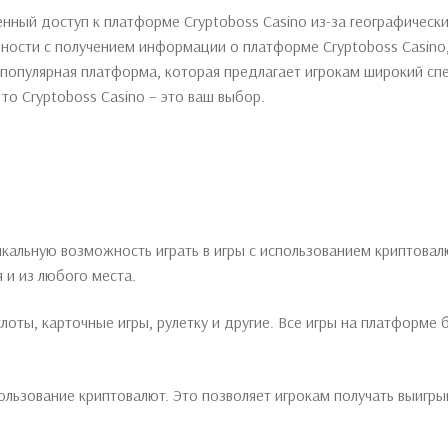
нный доступ к платформе Cryptoboss Casino из-за географически
ости с получением информации о платформе Cryptoboss Casino, 
 популярная платформа, которая предлагает игрокам широкий спе
то Cryptoboss Casino – это ваш выбор.
никальную возможность играть в игры с использованием криптова
 и из любого места.
лоты, карточные игры, рулетку и другие. Все игры на платформе
льзование криптовалют. Это позволяет игрокам получать выигры